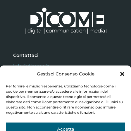
Contattaci
info@dicome.it
Gestisci Consenso Cookie
Per fornire le migliori esperienze, utilizziamo tecnologie come i
DiCoMe | Digital | Communication | Media
cookie per memorizzare e/o accedere alle informazioni del
Vitale Lorenzo – P.IVA: 13058690010 | Melaverde
dispositivo. Il consenso a queste tecnologie ci permetterà di
Design di Mirella Vigna – P. IVA 0375304004
elaborare dati come il comportamento di navigazione o ID unici su
Partner tecnico:
ITEasyWeb S.n.c. – C.F. & IVA:
questo sito. Non acconsentire o ritirare il consenso può influire
IT10881280019
negativamente su alcune caratteristiche e funzioni.
Accetta